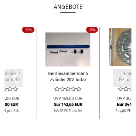
ANGEBOTE
-60%
-15%
maschine /
Benzinsammelrohr 5
Sachs R
rator NEU
Zylinder 20V Turbo
Perform
Dash08...
Kupplungss
Audi..
120,00 EUR
UVP 169,00 EUR
UVP 362,9
48,00 EUR
Nur 143,65 EUR
Nur 344,8
EUR pro Stk.
143,65 EUR pro Kit
344,80 EUR p