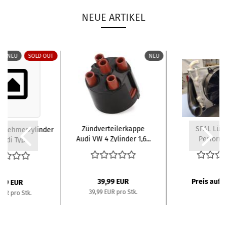
NEUE ARTIKEL
NEU
SOLD OUT
NEU
Zündverteilerkappe
SPAL Lüft
snehmerzylinder
Audi VW 4 Zylinder 1,6...
Perform
Audi Typ
Wasserküh
/Urquattro...
39,99 EUR
Preis auf 
,99 EUR
39,99 EUR pro Stk.
EUR pro Stk.