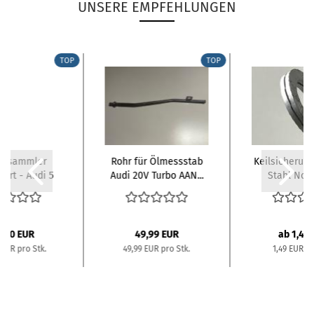
UNSERE EMPFEHLUNGEN
TOP
TOP
ersammler
Rohr für Ölmessstab
Keilsicherun
ort - Audi 5
Audi 20V Turbo AAN...
Stahl Nor
linder...
9,00 EUR
49,99 EUR
ab 1,49
 EUR pro Stk.
49,99 EUR pro Stk.
1,49 EUR pr