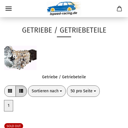
GETRIEBE / GETRIEBETEILE
Getriebe / Getriebeteile
Sortieren nach
pro Seite
Sortieren nach
50 pro Seite
1
SOLD OUT