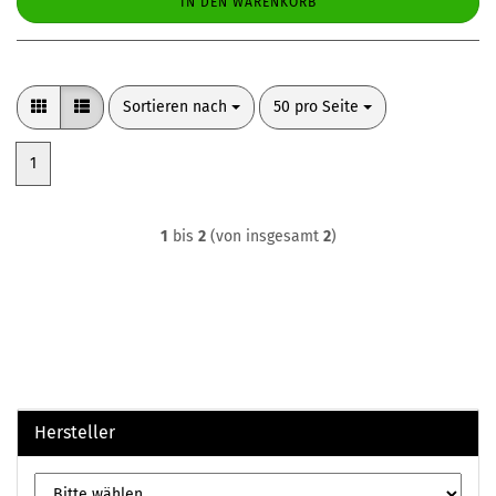
IN DEN WARENKORB
Sortieren nach
pro Seite
Sortieren nach
50 pro Seite
1
1
bis
2
(von insgesamt
2
)
Hersteller