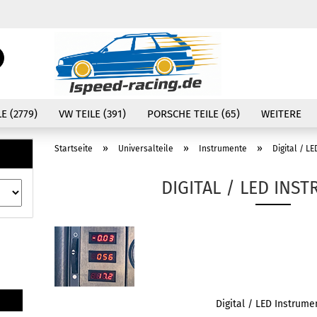
Währung auswählen
Suche...
E-Mail
Lieferland
E (2779)
VW TEILE (391)
PORSCHE TEILE (65)
WEITERE
Passwort
»
»
»
Startseite
Universalteile
Instrumente
Digital / L
DIGITAL / LED INS
Konto erstellen
Passwort vergessen
Digital / LED Instrume