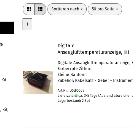
Sortieren nach
pro Seite
Sortieren nach
50 pro Seite
1
ge
Digitale
Ansauglufttemperaturanzeige, Kit
Digitale Ansauglufttemperaturanzeige, K
Farbe: rote Ziffern.
kleine Bauform
 Kit
Zubehör: Kabelsatz - Geber - Instrument
Art.Nr.: L06I0009
Lieferzeit:
ca. 3-5 Tage
(Ausland abweichen
Lagerbestand: 2 Set
 Kit,