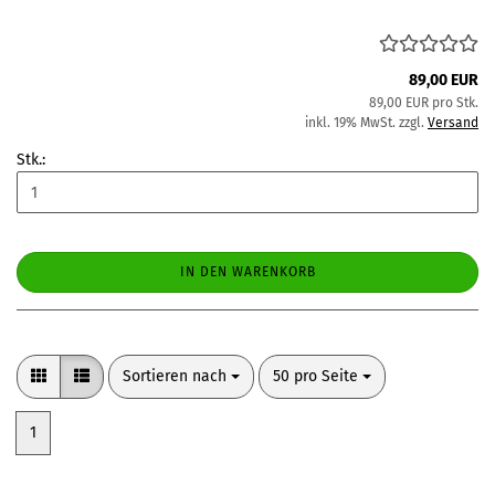
89,00 EUR
89,00 EUR pro Stk.
inkl. 19% MwSt. zzgl.
Versand
Stk.:
IN DEN WARENKORB
Sortieren nach
pro Seite
Sortieren nach
50 pro Seite
1