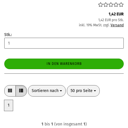
1,42 EUR
1,42 EUR pro Stk.
inkl. 19% MwSt. zzgl.
Versand
Stk.:
IN DEN WARENKORB
Sortieren nach
pro Seite
Sortieren nach
50 pro Seite
1
1
bis
1
(von insgesamt
1
)