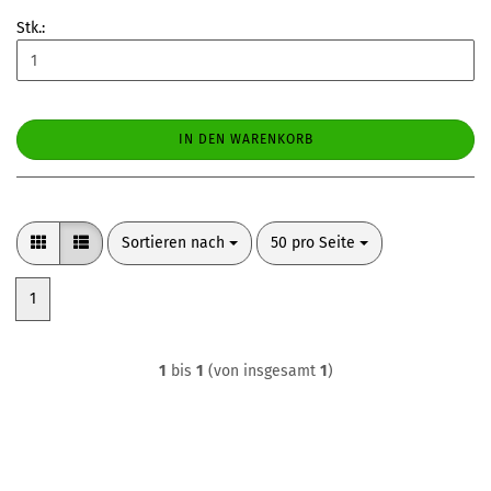
Stk.:
IN DEN WARENKORB
Sortieren nach
pro Seite
Sortieren nach
50 pro Seite
1
1
bis
1
(von insgesamt
1
)