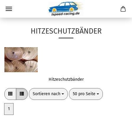
HITZESCHUTZBÄNDER
Hitzeschutzbänder
Sortieren nach
pro Seite
Sortieren nach
50 pro Seite
1