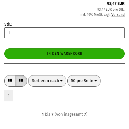
93,47 EUR
93,47 EUR pro Stk.
inkl. 19% MwSt. zzgl.
Versand
Stk.:
IN DEN WARENKORB
Sortieren nach
pro Seite
Sortieren nach
50 pro Seite
1
1
bis
7
(von insgesamt
7
)