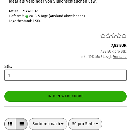
Ideal als Verbinder von Silikonschläuchen usw.
Art.Nr.: L21AW0012
Lieferzeit:
ca. 3-5 Tage
(Ausland abweichend)
Lagerbestand: 1 Stk.
7,83 EUR
7,83 EUR pro Stk.
inkl. 19% MwSt. zzgl.
Versand
Stk.:
IN DEN WARENKORB
Sortieren nach
pro Seite
Sortieren nach
50 pro Seite