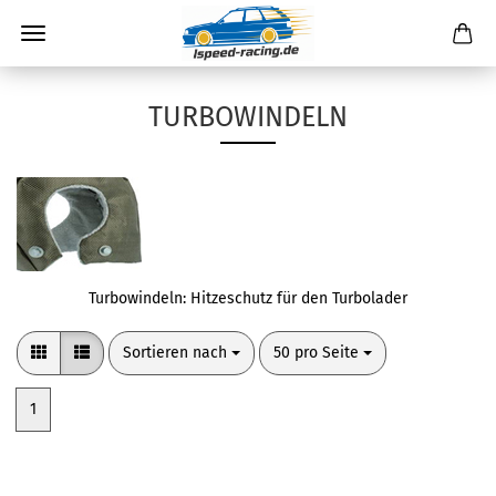
TURBOWINDELN
Turbowindeln: Hitzeschutz für den Turbolader
Sortieren nach
pro Seite
Sortieren nach
50 pro Seite
1