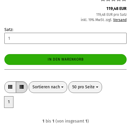
119,48 EUR
119,48 EUR pro Satz
inkl. 19% MwSt. zzgl.
Versand
Satz:
IN DEN WARENKORB
Sortieren nach
pro Seite
Sortieren nach
50 pro Seite
1
1
bis
1
(von insgesamt
1
)