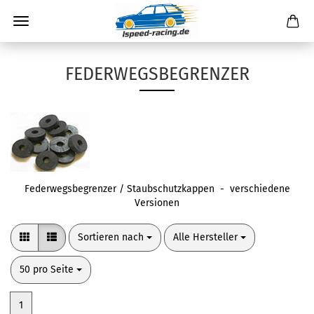
FEDERWEGSBEGRENZER
Federwegsbegrenzer / Staubschutzkappen - verschiedene
Versionen
Sortieren nach
pro Seite
Sortieren nach
Alle Hersteller
pro Seite
50 pro Seite
1