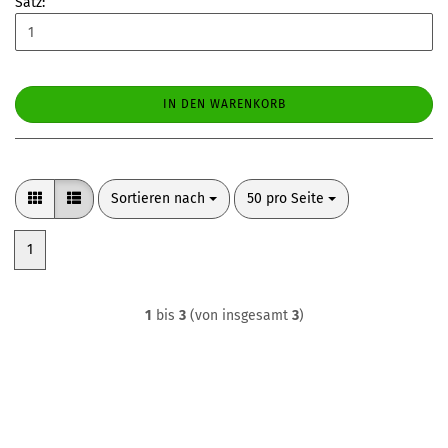
Satz:
IN DEN WARENKORB
Sortieren nach
pro Seite
Sortieren nach
50 pro Seite
1
1
bis
3
(von insgesamt
3
)