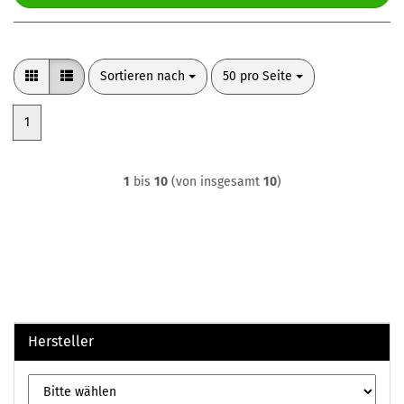
Sortieren nach
pro Seite
Sortieren nach
50 pro Seite
1
1
bis
10
(von insgesamt
10
)
Hersteller