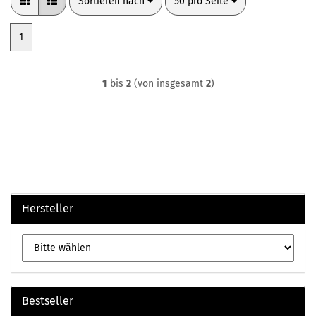
Sortieren nach
pro Seite
Sortieren nach
50 pro Seite
1
1
bis
2
(von insgesamt
2
)
Hersteller
Bestseller