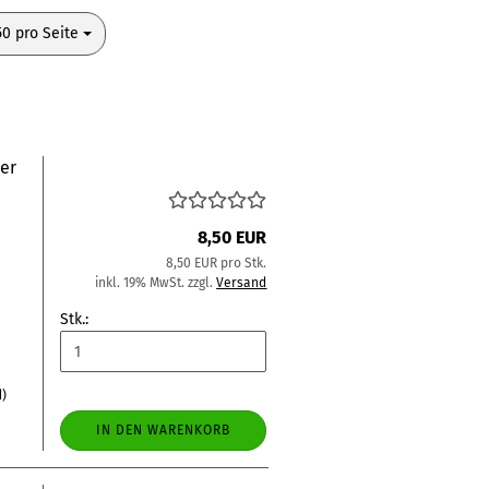
pro Seite
50 pro Seite
der
8,50 EUR
8,50 EUR pro Stk.
inkl. 19% MwSt. zzgl.
Versand
Stk.:
d)
IN DEN WARENKORB