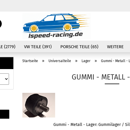
Währung auswählen
Suche...
E-Mail
Lieferland
E (2779)
VW TEILE (391)
PORSCHE TEILE (65)
WEITERE
Passwort
»
»
»
Startseite
Universalteile
Lager
Gummi - Metall - 
GUMMI - METALL 
Konto erstellen
Passwort vergessen
Gummi - Metall - Lager: Gummilager / Si