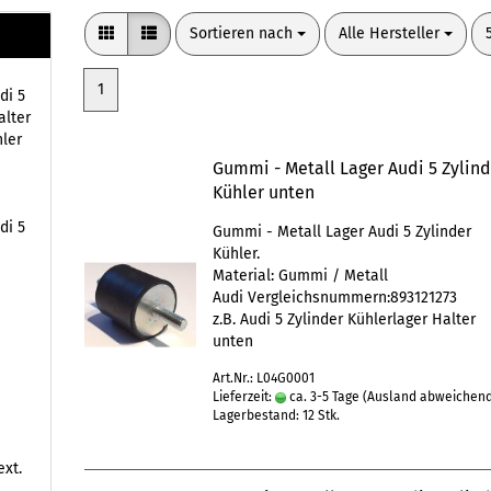
Sortieren nach
pro Seite
Sortieren nach
Alle Hersteller
1
di 5
alter
hler
Gummi - Metall Lager Audi 5 Zylin
Kühler unten
di 5
Gummi - Metall Lager Audi 5 Zylinder
Kühler.
Material: Gummi / Metall
Audi Vergleichsnummern:
893121273
z.B. Audi 5 Zylinder Kühlerlager Halter
unten
Art.Nr.: L04G0001
Lieferzeit:
ca. 3-5 Tage
(Ausland abweichen
Lagerbestand: 12 Stk.
ext.