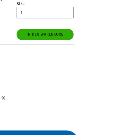
d)
Stk.:
IN DEN WARENKORB
t
9
)