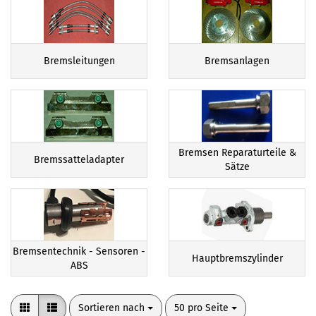
Bremsleitungen
Bremsanlagen
Bremsen Reparaturteile &
Bremssatteladapter
Sätze
Bremsentechnik - Sensoren -
Hauptbremszylinder
ABS
Sortieren nach
pro Seite
Sortieren nach
50 pro Seite