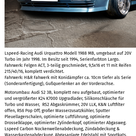
Lspeed-Racing Audi Urquattro Modell 1988 MB, umgebaut auf 20V
Turbo im Jahr 1998. Im Besitz seit 1994, Serienfarbton Largo.
Fahrwerk: Felgen ACT, 3-teilig geschmiedet, 9,5x16 et 11 mit Reifen
215/40/16, komplett verdichtet.
Fahrwerk: H&R Fahwerk mit Konidämpfer ca. 10cm tiefer als Serie
(Sonderanfertigung), Gußquerlenker an der Vorderachse.
Motorumbau: Audi S2 3B, komplett neu aufgebaut, optimierter
und vergrößerter K24 K7000 Upgradlader, Silikonschläuche für
Turbo und Wasser, RS2 Abgaskrümmer, 20V LLK, K&N Luftfilter
offen, RS6 Pop Off, großer Wasserzusatzkühler, Sputter
Pleuellagerschalen, optimierte Luftführung, optimierte
Drosselklappe, optimierter Zylinderkopf, optimierter Abgasweg.
Lspeed Carbon Nockenwellenabdeckung, Zündabdeckung &
Wasserkastenabdeckung. Abgasanlage Edelstahl mit Sportkats,