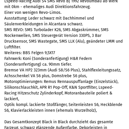
Lspeed-Racing Audi S4 SMS Revo Bj 1992 Revoumbau ab Werk
mit 0km - ehemaliges Audi Direktionsfahrzeug.
Einer von wenigen Revo-Limos.
Ausstattung: Leder schwarz mit Dachhimmel und
Säulenverkleidungen in Alcantara schwarz.
SMS REVO: SMS Turbolader K26, SMS Abgaskrümmer, SMS
Nockenwellen, SMS Steuergerät Version 330PS, 3 Bar
Drucksensor, SMS Wastegate, SMS LLK (Alu), geändeter LMM und
Luftfilter.
Weiteres: BBS Felgen 9,5X17
Fahrwerk: Koni (Sonderanfertigung) H&R Federn
(Sonderanfertigung) ca. 90mm tiefer.
Bremse VA HP2 323mm (Audi S8/S6 Plus), Stahlflexleitungssatz,
Achsschenkel VA S6 plus, Domstrebe S6 plus,
Motoroptimierungen: Remus Rennauspuffanlage (Einzelstück),
Silikonschlauchkit, APR R1 Pop-Off, K&N Sportfilter, Lspeed-
Racing Hitzeschutz Zylinderkopf, Motoranbauteile poliert &
lackiert,
Optik: kompl. lackierte Stoßfänger, Seitenleisten S6, Heckblende
S6, Klavierlackleisten innen (ehemals Wurzelholz),
Das Gesamtkonzept Black in Black durchzieht das gesamte
Farzeug, schwarz glänzende Außenfarbe, Dekorleisten in