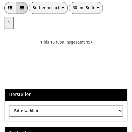
Sortieren nach
pro Seite
Sortieren nach
50 pro Seite
1
1
bis
15
(von insgesamt
15
)
Hersteller