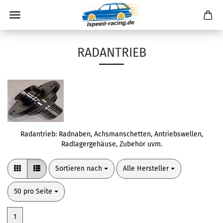
RADANTRIEB
Radantrieb: Radnaben, Achsmanschetten, Antriebswellen,
Radlagergehäuse, Zubehör uvm.
Sortieren nach
pro Seite
Sortieren nach
Alle Hersteller
pro Seite
50 pro Seite
1