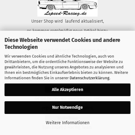
Unser Shop wird laufend aktualisiert,
es kommen regelmäßig neue Artikel hinzu.
Diese Webseite verwendet Cookies und andere
Wir haben weit aus mehr Teile auf Lager
Technologien
als im Shop hinterlegt oder können diese
Wir verwenden Cookies und ähnliche Technologien, auch von
besorgen.
Drittanbietern, um die ordentliche Funktionsweise der Website zu
gewährleisten, die Nutzung unseres Angebotes zu analysieren und
Sollte der gesuchte Artikel nicht im Shop
Ihnen ein bestmögliches Einkaufserlebnis bieten zu können. Weitere
Informationen finden Sie in unserer
Datenschutzerklärung
.
zu finden sein, einfach kurze Anfrage hier:
Alle Akzeptieren
Gerne helfen wir ihnen weiter und
Nur Notwendige
organisieren das Ersatzteil.
Weitere Informationen
Euer Lspeed-Racing Team.