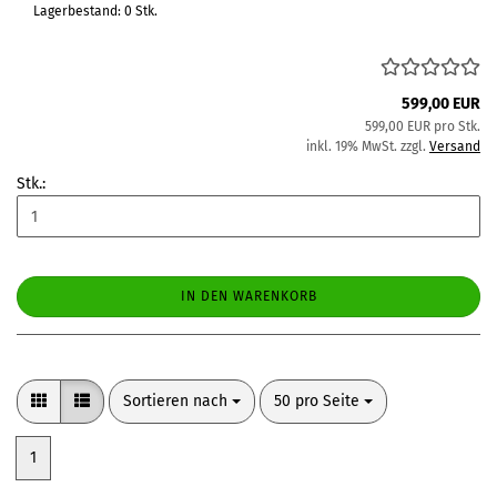
Lagerbestand: 0 Stk.
599,00 EUR
599,00 EUR pro Stk.
inkl. 19% MwSt. zzgl.
Versand
Stk.:
IN DEN WARENKORB
Sortieren nach
pro Seite
Sortieren nach
50 pro Seite
1