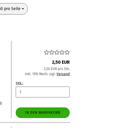
pro Seite
50 pro Seite
2,50 EUR
2,50 EUR pro Stk.
inkl. 19% MwSt. zzgl.
Versand
Stk.:
d)
IN DEN WARENKORB