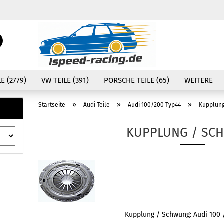
Währung auswählen
Suche...
E-Mail
Lieferland
E (2779)
VW TEILE (391)
PORSCHE TEILE (65)
WEITERE
Passwort
»
»
»
Startseite
Audi Teile
Audi 100/200 Typ44
Kupplun
KUPPLUNG / SC
Konto erstellen
Passwort vergessen
Kupplung / Schwung: Audi 100 