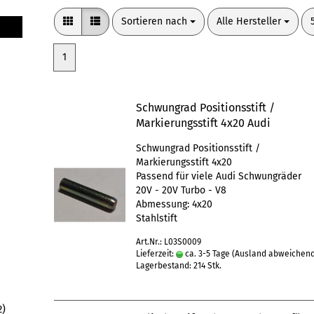
Sortieren nach
pro Seite
Sortieren nach
Alle Hersteller
1
Schwungrad Positionsstift /
Markierungsstift 4x20 Audi
Schwungrad Positionsstift /
Markierungsstift 4x20
Passend für viele Audi Schwungräder
20V - 20V Turbo - V8
Abmessung: 4x20
Stahlstift
Art.Nr.: L03S0009
Lieferzeit:
ca. 3-5 Tage
(Ausland abweichen
Lagerbestand: 214 Stk.
2)