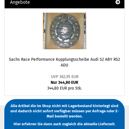
Angebote
Sachs Race Performance Kupplungsscheibe Audi S2 ABY RS2
ADU
UVP 362,95 EUR
Nur 344,80 EUR
344,80 EUR pro Stk.
Alle Artikel die im Shop nicht mit Lagerbestand hinterlegt sind
und dadurch nicht sofort verfügbar müssen
per Anfrage
oder
E-
Mail
bestellt werden.
Hier erfahren Sie dann auch zugleich die aktuelle Lieferzeit.