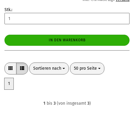
Stk.:
IN DEN WARENKORB
Sortieren nach
pro Seite
Sortieren nach
50 pro Seite
1
1
bis
3
(von insgesamt
3
)