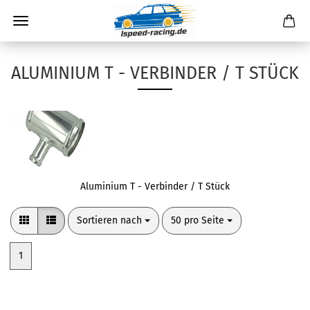
ALUMINIUM T - VERBINDER / T STÜCK
Aluminium T - Verbinder / T Stück
Sortieren nach
pro Seite
Sortieren nach
50 pro Seite
1