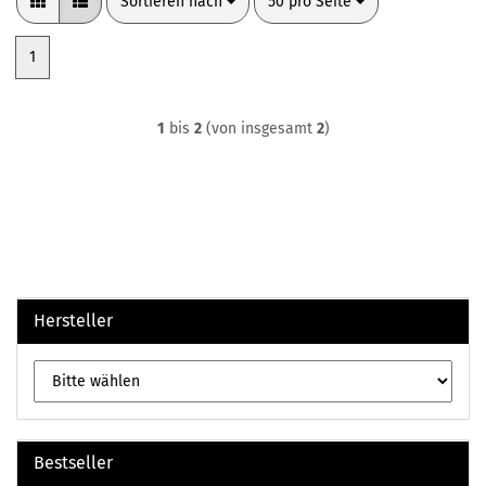
Sortieren nach
pro Seite
Sortieren nach
50 pro Seite
1
1
bis
2
(von insgesamt
2
)
Hersteller
Bestseller