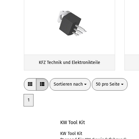
KFZ Technik und Elektronikteile
Sortieren nach
pro Seite
Sortieren nach
50 pro Seite
1
KW Tool Kit
KW Tool Kit