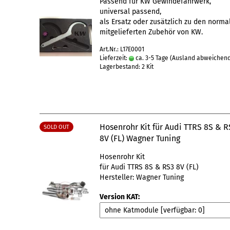
Passend für KW Gewindefahrwerk,
universal passend,
als Ersatz oder zusätzlich zu den norma
mitgelieferten Zubehör von KW.
Art.Nr.: L17E0001
Lieferzeit:
ca. 3-5 Tage
(Ausland abweichen
Lagerbestand: 2 Kit
Hosenrohr Kit für Audi TTRS 8S & R
SOLD OUT
8V (FL) Wagner Tuning
Hosenrohr Kit
für Audi TTRS 8S & RS3 8V (FL)
Hersteller: Wagner Tuning
Version KAT: