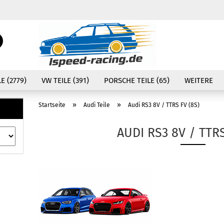
Währung auswählen
Suche...
E-Mail
Lieferland
E (2779)
VW TEILE (391)
PORSCHE TEILE (65)
WEITERE
Passwort
»
»
Startseite
Audi Teile
Audi RS3 8V / TTRS FV (8S)
AUDI RS3 8V / TTRS
Konto erstellen
Passwort vergessen