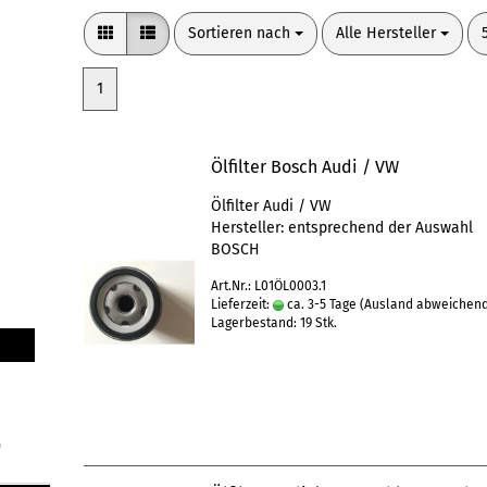
Sortieren nach
pro Seite
Sortieren nach
Alle Hersteller
1
Ölfilter Bosch Audi / VW
Ölfilter Audi / VW
Hersteller: entsprechend der Auswahl
BOSCH
Art.Nr.: L01ÖL0003.1
Lieferzeit:
ca. 3-5 Tage
(Ausland abweichen
Lagerbestand: 19 Stk.
)