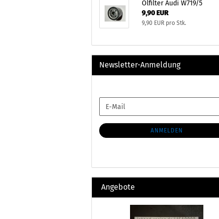
Ölfilter Audi W719/5
9,90 EUR
9,90 EUR pro Stk.
Newsletter-Anmeldung
WEITER
E-
ZUR
Mail
NEWSLETTER-
ANMELDUNG
ANMELDEN
Angebote