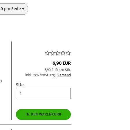
pro Seite
50 pro Seite
6,90 EUR
6,90 EUR pro Stk.
inkl. 19% MwSt. zzgl.
Versand
d)
Stk.:
IN DEN WARENKORB