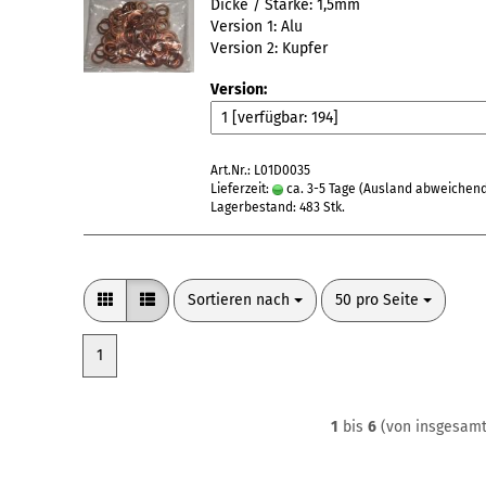
Dicke / Stärke: 1,5mm
Version 1: Alu
Version 2: Kupfer
Version:
Art.Nr.: L01D0035
Lieferzeit:
ca. 3-5 Tage
(Ausland abweichen
Lagerbestand: 483 Stk.
Sortieren nach
pro Seite
Sortieren nach
50 pro Seite
1
1
bis
6
(von insgesam