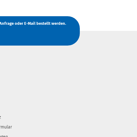
Anfrage
oder
E-Mail
bestellt werden.
z
rmular
ngen