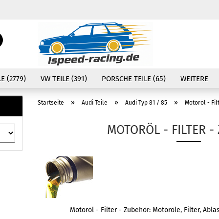
Währung auswählen
Suche...
E-Mail
Lieferland
E (2779)
VW TEILE (391)
PORSCHE TEILE (65)
WEITERE
Passwort
»
»
»
Startseite
Audi Teile
Audi Typ 81 / 85
Motoröl - Fi
MOTORÖL - FILTER 
Konto erstellen
Passwort vergessen
Motoröl - Filter - Zubehör: Motoröle, Filter, Abl