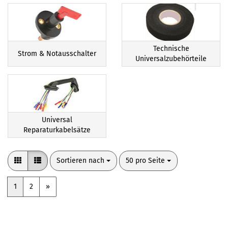
Technische
Strom & Notausschalter
Universalzubehörteile
Universal
Reparaturkabelsätze
Sortieren nach
pro Seite
Sortieren nach
50 pro Seite
1
2
»