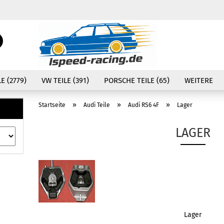
Währung auswählen
Suche...
E-Mail
Lieferland
E (2779)
VW TEILE (391)
PORSCHE TEILE (65)
WEITERE
Passwort
»
»
»
Startseite
Audi Teile
Audi RS6 4F
Lager
LAGER
Konto erstellen
Passwort vergessen
Lager