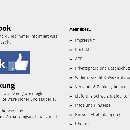
ook
Mehr über...
d du bis immer informiert was
Impressum
abgeht
Kontakt
AGB
Privatsphäre und Datenschut
Widerrufsrecht & Widerrufsfo
kung
Versand- & Zahlungsbedingu
 und so wenig wie möglich
Lieferung Schweiz & Liechten
lte Ware sicher und sauber zu
.
Infos und Hinweise
 überwiegend
Hinweis Altölentsorgung
tes Verpackungsmaterial zurück.
Über uns