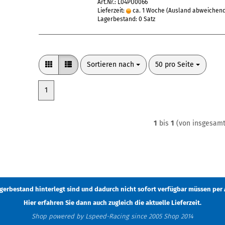
Art.Nr.: L04PU0066
Lieferzeit:
ca. 1 Woche
(Ausland abweichen
Lagerbestand: 0 Satz
Sortieren nach
pro Seite
Sortieren nach
50 pro Seite
1
1
bis
1
(von insgesam
Lagerbestand hinterlegt sind und dadurch nicht sofort verfügbar müssen
per 
Hier erfahren Sie dann auch zugleich die aktuelle Lieferzeit.
Shop powered by Lspeed-Racing since 2005 Shop 2014