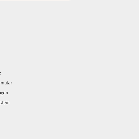
z
rmular
ngen
stein