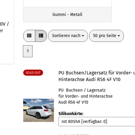
Gummi - Metall
10V /
er
Sortieren nach
pro Seite
Sortieren nach
50 pro Seite
1
PU Buchsen/Lagersatz für Vorder- 
SOLD OUT
Hinterachse Audi RS6 4F V10
PU Buchsen / Lagersatz
für Vorder- und Hinterachse
Audi RS6 4F V10
Silikonhärte: