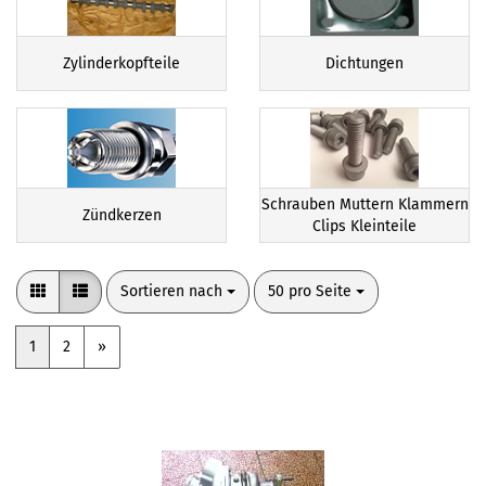
Zylinderkopfteile
Dichtungen
Schrauben Muttern Klammern
Zündkerzen
Clips Kleinteile
Sortieren nach
pro Seite
Sortieren nach
50 pro Seite
1
2
»