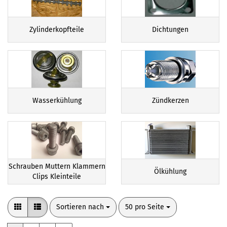
Zylinderkopfteile
Dichtungen
Wasserkühlung
Zündkerzen
Schrauben Muttern Klammern
Ölkühlung
Clips Kleinteile
Sortieren nach
pro Seite
Sortieren nach
50 pro Seite