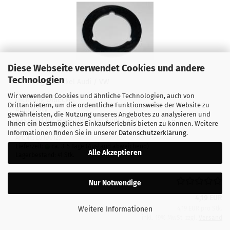
Diese Webseite verwendet Cookies und andere
Technologien
Dichtung Öldeckel Audi / VW
Wir verwenden Cookies und ähnliche Technologien, auch von
Dichtung Öldeckel
Drittanbietern, um die ordentliche Funktionsweise der Website zu
Audi / VW
gewährleisten, die Nutzung unseres Angebotes zu analysieren und
passend für viele Öldeckel Audi / VW
Ihnen ein bestmögliches Einkaufserlebnis bieten zu können. Weitere
Informationen finden Sie in unserer
Datenschutzerklärung
.
Art.Nr.: L01D0125
Lieferzeit:
ca. 3-5 Tage
(Ausland abweichend)
Alle Akzeptieren
Lagerbestand: 41 Stk.
Nur Notwendige
4,19 EUR
Weitere Informationen
4,19 EUR pro Stk.
inkl. 19% MwSt. zzgl.
Versand