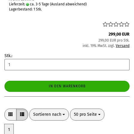
Lieferzeit:
ca. 3-5 Tage
(Ausland abweichend)
Lagerbestand: 1 Stk.
299,00 EUR
299,00 EUR pro Stk.
inkl. 19% MwSt. zzgl.
Versand
Stk.:
IN DEN WARENKORB
Sortieren nach
pro Seite
Sortieren nach
50 pro Seite
1