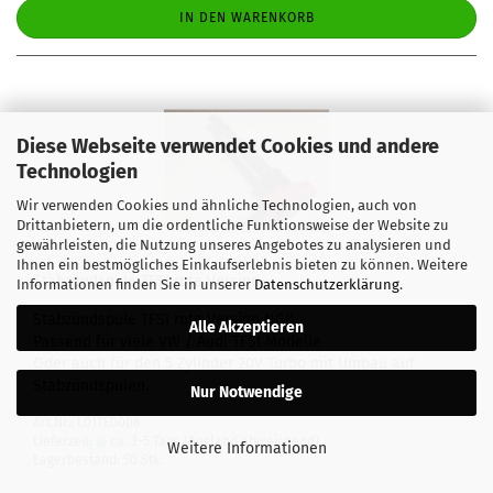
IN DEN WARENKORB
Diese Webseite verwendet Cookies und andere
Technologien
Wir verwenden Cookies und ähnliche Technologien, auch von
Drittanbietern, um die ordentliche Funktionsweise der Website zu
gewährleisten, die Nutzung unseres Angebotes zu analysieren und
Ihnen ein bestmögliches Einkaufserlebnis bieten zu können. Weitere
Stabzündspule TFSI rote Version
Informationen finden Sie in unserer
Datenschutzerklärung
.
Stabzündspule TFSI rote Version NGK
Alle Akzeptieren
Passend für viele VW / Audi TFSI Modelle
Oder auch für den 5 Zylinder 20V Turbo mit Umbau auf
Stabzündspulen.
Nur Notwendige
Art.Nr.: L01TE0006
Lieferzeit:
ca. 3-5 Tage
(Ausland abweichend)
Weitere Informationen
Lagerbestand: 50 Stk.