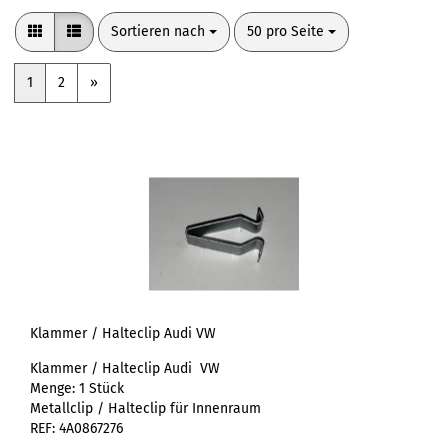
Sortieren nach
pro Seite
Sortieren nach
50 pro Seite
1
2
»
Klammer / Halteclip Audi VW
Klammer / Halteclip Audi VW
Menge: 1 Stück
Metallclip / Halteclip für Innenraum
REF: 4A0867276