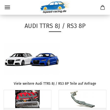
AUDI TTRS 8J / RS3 8P
Viele weitere Audi TTRS 8J / RS3 8P Teile auf Anfrage