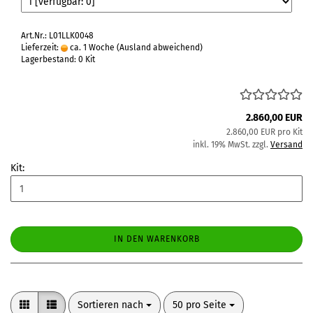
Art.Nr.: L01LLK0048
Lieferzeit:
ca. 1 Woche
(Ausland abweichend)
Lagerbestand: 0 Kit
2.860,00 EUR
2.860,00 EUR pro Kit
inkl. 19% MwSt. zzgl.
Versand
Kit:
IN DEN WARENKORB
Sortieren nach
pro Seite
Sortieren nach
50 pro Seite