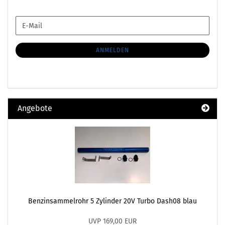
WEITER
E-
ZUR
Mail
NEWSLETTER-
ANMELDUNG
ANMELDEN
Angebote
Benzinsammelrohr 5 Zylinder 20V Turbo Dash08 blau
UVP 169,00 EUR