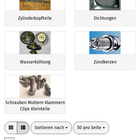
Zylinderkopfteile
Dichtungen
Wasserkühlung
Zündkerzen
Schrauben Muttern Klammern
Clips Kleinteile
Sortieren nach
pro Seite
Sortieren nach
50 pro Seite