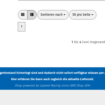
Sortieren nach
pro Seite
Sortieren nach
50 pro Seite
1
1
bis
4
(von insgesam
Lagerbestand hinterlegt sind und dadurch nicht sofort verfügbar müssen
per 
Hier erfahren Sie dann auch zugleich die aktuelle Lieferzeit.
Shop powered by Lspeed-Racing since 2005 Shop 2014