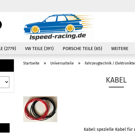
Währung auswählen
Suche...
E-Mail
Lieferland
E (2779)
VW TEILE (391)
PORSCHE TEILE (65)
WEITERE
Passwort
»
»
Startseite
Universalteile
Fahrzeugtechnik / Elektronikte
KABEL
Konto erstellen
Passwort vergessen
Kabel: spezielle Kabel für