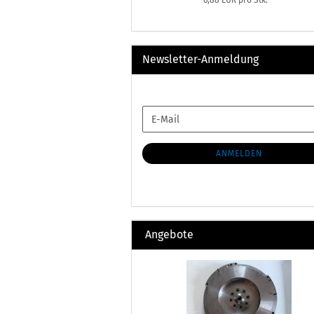
6,88 EUR pro Stk.
Newsletter-Anmeldung
WEITER
E-
ZUR
Mail
NEWSLETTER-
ANMELDUNG
ANMELDEN
Angebote