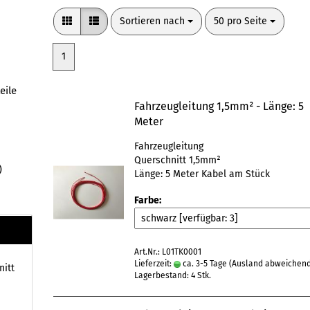
Sortieren nach
pro Seite
Sortieren nach
50 pro Seite
1
eile
Fahrzeugleitung 1,5mm² - Länge: 5
Meter
Fahrzeugleitung
Querschnitt 1,5mm²
)
Länge: 5 Meter Kabel am Stück
Farbe:
Art.Nr.: L01TK0001
Lieferzeit:
ca. 3-5 Tage
(Ausland abweichen
nitt
Lagerbestand: 4 Stk.