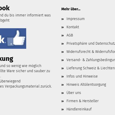
ook
Mehr über...
d du bis immer informiert was
Impressum
abgeht
Kontakt
AGB
Privatsphäre und Datenschut
Widerrufsrecht & Widerrufsfo
kung
Versand- & Zahlungsbedingu
 und so wenig wie möglich
Lieferung Schweiz & Liechten
lte Ware sicher und sauber zu
.
Infos und Hinweise
 überwiegend
Hinweis Altölentsorgung
tes Verpackungsmaterial zurück.
Über uns
Firmen & Hersteller
Händlereinkauf