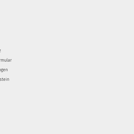
z
rmular
ngen
stein