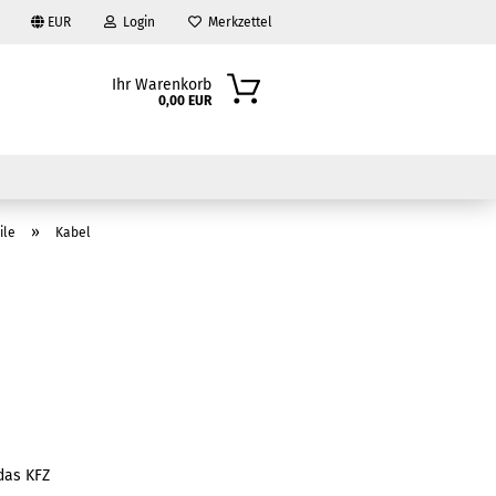
EUR
Login
Merkzettel
Ihr Warenkorb
0,00 EUR
»
ile
Kabel
?
 das KFZ