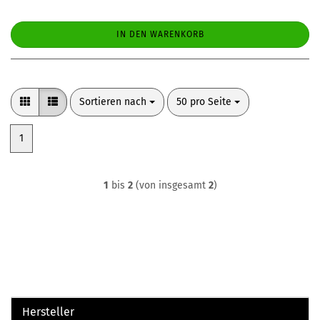
IN DEN WARENKORB
Sortieren nach
pro Seite
Sortieren nach
50 pro Seite
1
1
bis
2
(von insgesamt
2
)
Hersteller