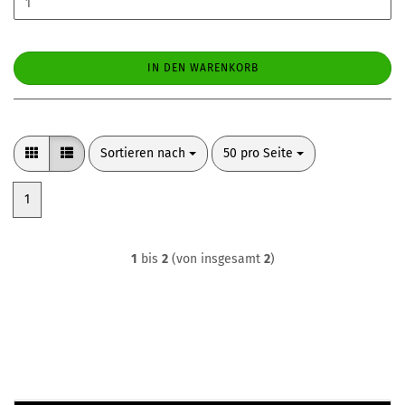
IN DEN WARENKORB
Sortieren nach
pro Seite
Sortieren nach
50 pro Seite
1
1
bis
2
(von insgesamt
2
)