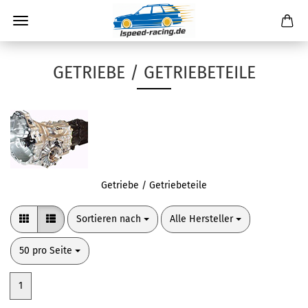
GETRIEBE / GETRIEBETEILE
Getriebe / Getriebeteile
Sortieren nach
pro Seite
Sortieren nach
Alle Hersteller
pro Seite
50 pro Seite
1