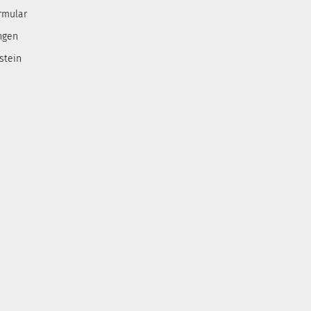
rmular
ngen
stein