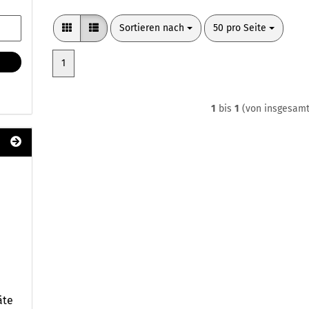
Sortieren nach
pro Seite
Sortieren nach
50 pro Seite
1
1
bis
1
(von insgesam
äte