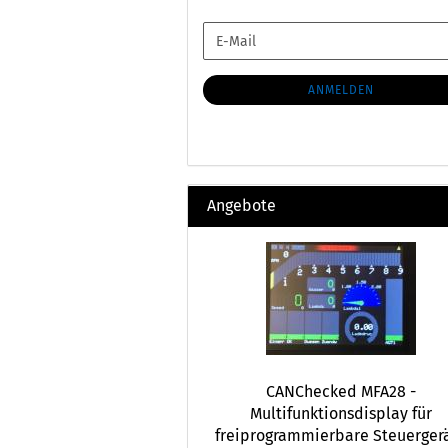
WEITER
E-
ZUR
Mail
NEWSLETTER-
ANMELDUNG
ANMELDEN
Angebote
CANChecked MFA28 -
Multifunktionsdisplay für
freiprogrammierbare Steuerger