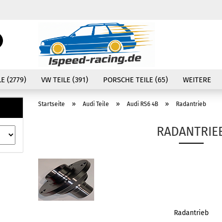
Währung auswählen
Suche...
E-Mail
Lieferland
E (2779)
VW TEILE (391)
PORSCHE TEILE (65)
WEITERE
Passwort
»
»
»
Startseite
Audi Teile
Audi RS6 4B
Radantrieb
RADANTRIE
Konto erstellen
Passwort vergessen
Radantrieb