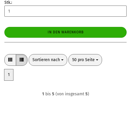
Stk.:
IN DEN WARENKORB
Sortieren nach
pro Seite
Sortieren nach
50 pro Seite
1
1
bis
5
(von insgesamt
5
)