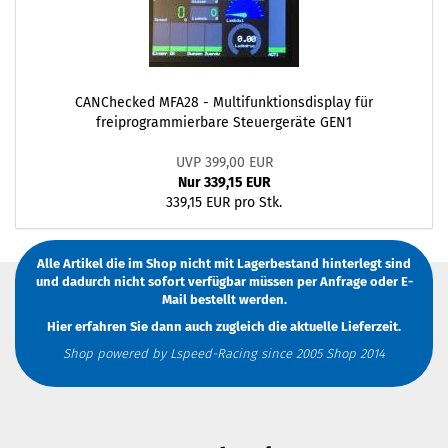
CANChecked MFA28 - Multifunktionsdisplay für
freiprogrammierbare Steuergeräte GEN1
UVP 399,00 EUR
Nur 339,15 EUR
339,15 EUR pro Stk.
Alle Artikel die im Shop nicht mit Lagerbestand hinterlegt sind
und dadurch nicht sofort verfügbar müssen
per Anfrage
oder
E-
Mail
bestellt werden.
Hier erfahren Sie dann auch zugleich die aktuelle Lieferzeit.
Shop powered by Lspeed-Racing since 2005 Shop 2014