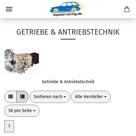
GETRIEBE & ANTRIEBSTECHNIK
Getriebe & Antriebstechnik
Sortieren nach
pro Seite
Sortieren nach
Alle Hersteller
pro Seite
50 pro Seite
1