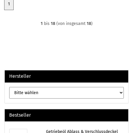
1
1
bis
18
(von insgesamt
18
)
Hersteller
Bestseller
Getriebeöl Ablass & Verschlussdeckel