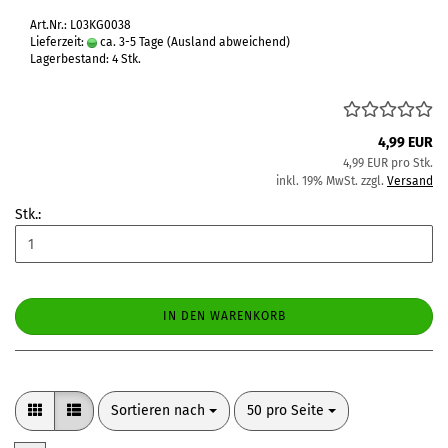
Art.Nr.: L03KG0038
Lieferzeit:
ca. 3-5 Tage
(Ausland abweichend)
Lagerbestand: 4 Stk.
4,99 EUR
4,99 EUR pro Stk.
inkl. 19% MwSt. zzgl.
Versand
Stk.:
IN DEN WARENKORB
Sortieren nach
pro Seite
Sortieren nach
50 pro Seite