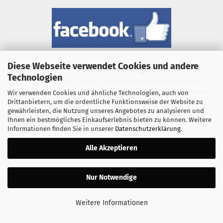
Verpackung
Diese Webseite verwendet Cookies und andere
Technologien
Wie benutzen so viel als nötig und so wenig wie möglich
Verpackungsmaterial um eure bestellte Ware sicher und sauber
Wir verwenden Cookies und ähnliche Technologien, auch von
zu liefern.
Drittanbietern, um die ordentliche Funktionsweise der Website zu
Zudem greifen wir überwiegend
gewährleisten, die Nutzung unseres Angebotes zu analysieren und
Ihnen ein bestmögliches Einkaufserlebnis bieten zu können. Weitere
auf gebrauchtes und sauberes, intaktes Verpackungsmaterial
Informationen finden Sie in unserer
Datenschutzerklärung
.
zurück.
Alle Akzeptieren
Nur Notwendige
Weitere Informationen