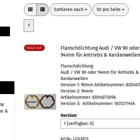
Sortieren nach
pro Seite
Sortieren nach
50 pro Seite
1
Flanschdichtung Audi / VW 90 oder
SOLD OUT
94mm für Antriebs & Kardanwelle
Flanschdichtung
Audi / VW 90 oder 94mm für Antriebs &
Kardanwellen
Version 1: 90mm Artikelnummer: 8D040
Version 2: 94mm
Artikelnummer: 8D0407309A
Version 3: Artikelnummer: 183521141A
VW
bs &
Version:
Art.Nr.: L23L0013