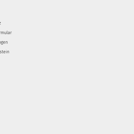
z
rmular
ngen
stein