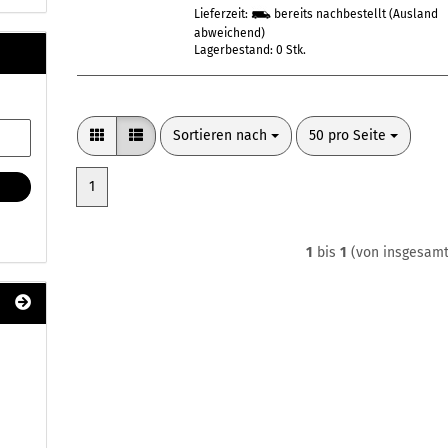
Lieferzeit:
bereits nachbestellt
(Ausland
abweichend)
Lagerbestand: 0 Stk.
Sortieren nach
pro Seite
Sortieren nach
50 pro Seite
1
1
bis
1
(von insgesam