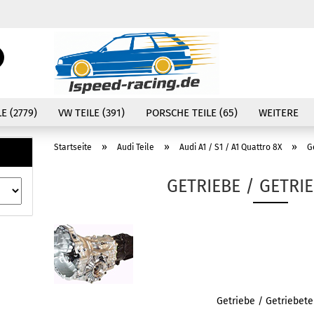
Währung auswählen
Suche...
E-Mail
Lieferland
E (2779)
VW TEILE (391)
PORSCHE TEILE (65)
WEITERE
Passwort
»
»
»
Startseite
Audi Teile
Audi A1 / S1 / A1 Quattro 8X
G
GETRIEBE / GETRIE
Konto erstellen
Passwort vergessen
Getriebe / Getriebete