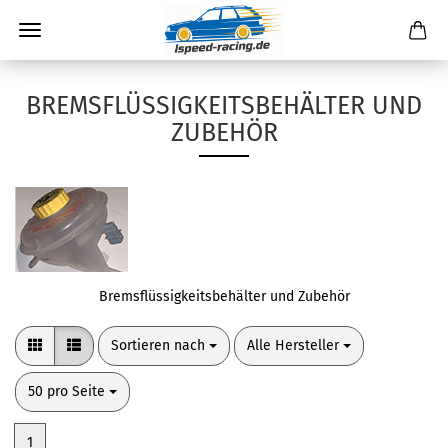
BREMSFLÜSSIGKEITSBEHÄLTER UND
ZUBEHÖR
Bremsflüssigkeitsbehälter und Zubehör
Sortieren nach
pro Seite
Sortieren nach
Alle Hersteller
pro Seite
50 pro Seite
1