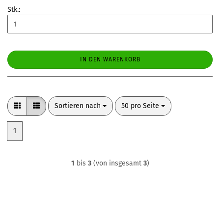
Stk.:
IN DEN WARENKORB
Sortieren nach
pro Seite
Sortieren nach
50 pro Seite
1
1
bis
3
(von insgesamt
3
)