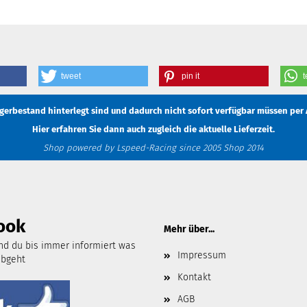
tweet
pin it
t
Lagerbestand hinterlegt sind und dadurch nicht sofort verfügbar müssen
per 
Hier erfahren Sie dann auch zugleich die aktuelle Lieferzeit.
Shop powered by Lspeed-Racing since 2005 Shop 2014
ook
Mehr über...
d du bis immer informiert was
Impressum
abgeht
Kontakt
AGB