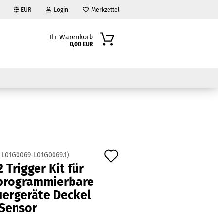
EUR
Login
Merkzettel
Ihr Warenkorb
0,00 EUR
Auf
:
L01G0069-L01G0069.1
)
?
 Trigger Kit für
den
iprogrammierbare
Merkzettel
uergeräte Deckel
 Sensor