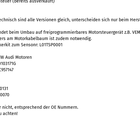
teller (bereits ausverkauft)
echnisch sind alle Versionen gleich, unterscheiden sich nur beim Hers
wendet beim Umbau auf freiprogrammierbares Motorsteuergerät z.B. VE
kers am Motorkabelbaum ist zudem notwendig.
kerkit zum Sensonr:
L01TSP0001
 VW Audi Motoren
0103171G
C957147
0131
0070
 nicht, entsprechend der OE Nummern.
u achten!