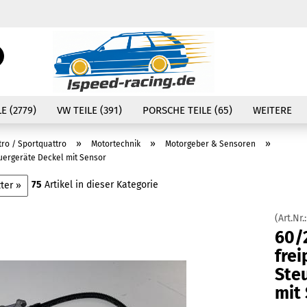
Währung auswählen
Suche...
E-Mail
Lieferland
E (2779)
VW TEILE (391)
PORSCHE TEILE (65)
WEITERE
Passwort
»
»
»
tro / Sportquattro
Motortechnik
Motorgeber & Sensoren
euergeräte Deckel mit Sensor
75
Artikel in dieser Kategorie
ter »
Konto erstellen
(Art.Nr.
Passwort vergessen
60/2
fre
Ste
mit