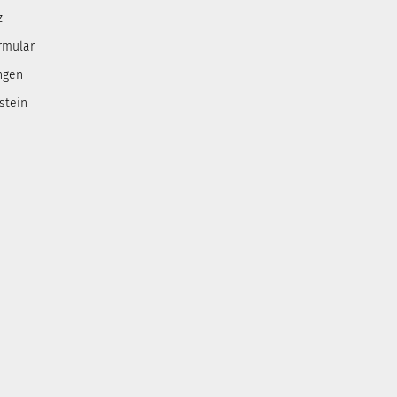
z
rmular
ngen
stein