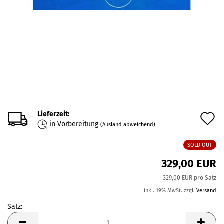
Lieferzeit:
A
in Vorbereitung
(Ausland abweichend)
d
SOLD OUT
M
329,00 EUR
329,00 EUR pro Satz
inkl. 19% MwSt. zzgl.
Versand
Satz:
Satz