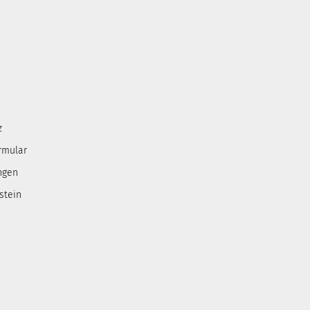
z
rmular
ngen
stein