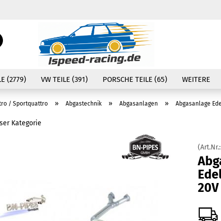
Währung auswählen
Suche...
E-Mail
Lieferland
E (2779)
VW TEILE (391)
PORSCHE TEILE (65)
WEITERE
Passwort
»
»
»
tro / Sportquattro
Abgastechnik
Abgasanlagen
Abgasanlage Ede
eser Kategorie
(Art.Nr.
Konto erstellen
Abg
Passwort vergessen
Edel
20V