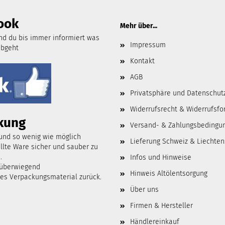
ook
Mehr über...
d du bis immer informiert was
Impressum
abgeht
Kontakt
AGB
Privatsphäre und Datenschut
Widerrufsrecht & Widerrufsfo
kung
Versand- & Zahlungsbedingu
 und so wenig wie möglich
Lieferung Schweiz & Liechten
lte Ware sicher und sauber zu
.
Infos und Hinweise
 überwiegend
Hinweis Altölentsorgung
tes Verpackungsmaterial zurück.
Über uns
Firmen & Hersteller
Händlereinkauf