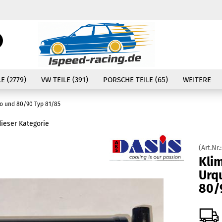
Währung auswählen
Suche...
E-Mail
Lieferland
E (2779)
VW TEILE (391)
PORSCHE TEILE (65)
WEITERE
Passwort
ro und 80/90 Typ 81/85
dieser Kategorie
(Art.Nr.
Konto erstellen
Kli
Passwort vergessen
Urq
80/