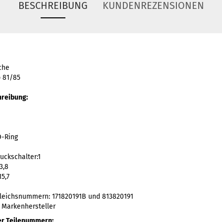
BESCHREIBUNG
KUNDENREZENSIONEN
che
p 81/85
hreibung:
O-Ring
uckschalter:1
3,8
5,7
leichsnummern: 171820191B und 813820191
r Markenhersteller
er Teilenummern: