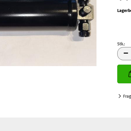
Lagerb
Stk.:
Stk.
Fra