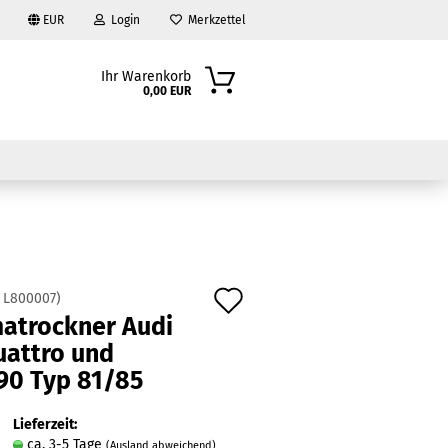
EUR
Login
Merkzettel
Ihr Warenkorb
0,00 EUR
Auf
:
L800007
)
matrockner Audi
den
?
uattro und
Merkzettel
90 Typ 81/85
Lieferzeit:
ca. 3-5 Tage
(Ausland abweichend)