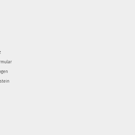
z
rmular
ngen
stein