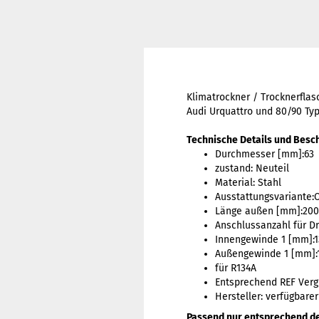
Klimatrockner / Trocknerflas
Audi Urquattro und 80/90 Ty
Technische Details und Besc
Durchmesser [mm]:63
zustand: Neuteil
Material: Stahl
Ausstattungsvariante:
Länge außen [mm]:200
Anschlussanzahl für Dr
Innengewinde 1 [mm]:1
Außengewinde 1 [mm]:1
für R134A
Entsprechend REF Verg
Hersteller: verfügbare
Passend nur entsprechend d