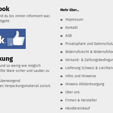
ook
Mehr über...
d du bis immer informiert was
Impressum
abgeht
Kontakt
AGB
Privatsphäre und Datenschut
Widerrufsrecht & Widerrufsfo
kung
Versand- & Zahlungsbedingu
 und so wenig wie möglich
Lieferung Schweiz & Liechten
lte Ware sicher und sauber zu
.
Infos und Hinweise
 überwiegend
Hinweis Altölentsorgung
tes Verpackungsmaterial zurück.
Über uns
Firmen & Hersteller
Händlereinkauf