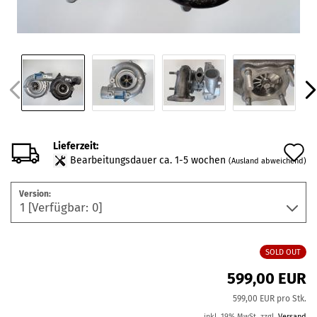
Lieferzeit:
A
Bearbeitungsdauer ca. 1-5 wochen
(Ausland abweichend)
d
Version:
M
SOLD OUT
599,00 EUR
599,00 EUR pro Stk.
inkl. 19% MwSt. zzgl.
Versand