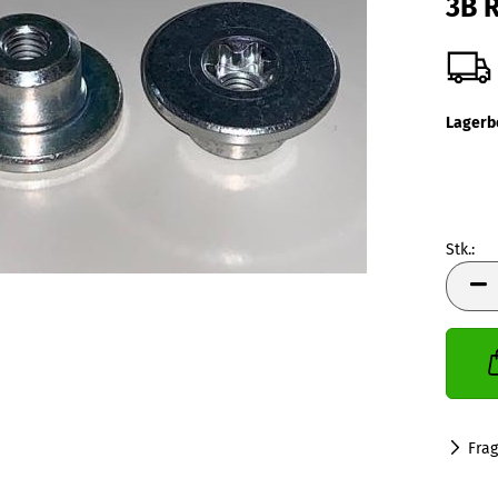
3B R
Lagerb
Stk.:
Stk.
Fra