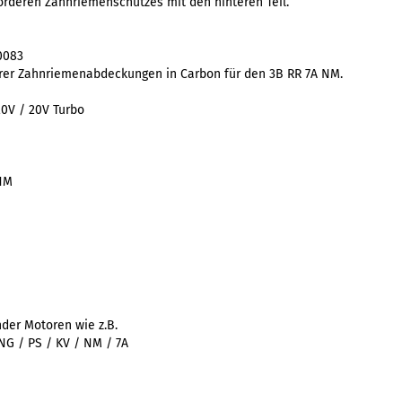
orderen Zahnriemenschutzes mit den hinteren Teil.
0083
rer Zahnriemenabdeckungen in Carbon für den 3B RR 7A NM.
20V / 20V Turbo
 NM
nder Motoren wie z.B.
 NG / PS / KV / NM / 7A