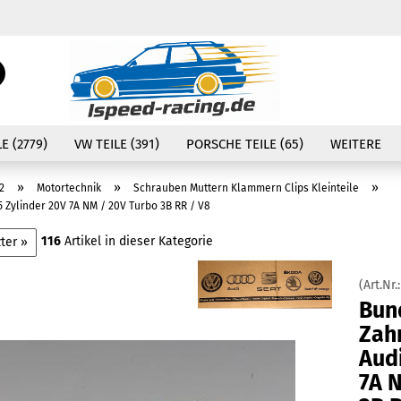
Währung auswählen
Suche...
E-Mail
Lieferland
E (2779)
VW TEILE (391)
PORSCHE TEILE (65)
WEITERE
Passwort
»
»
»
2
Motortechnik
Schrauben Muttern Klammern Clips Kleinteile
Zylinder 20V 7A NM / 20V Turbo 3B RR / V8
116
Artikel in dieser Kategorie
ter »
Konto erstellen
(Art.Nr.
Passwort vergessen
Bun
Zah
Audi
7A 