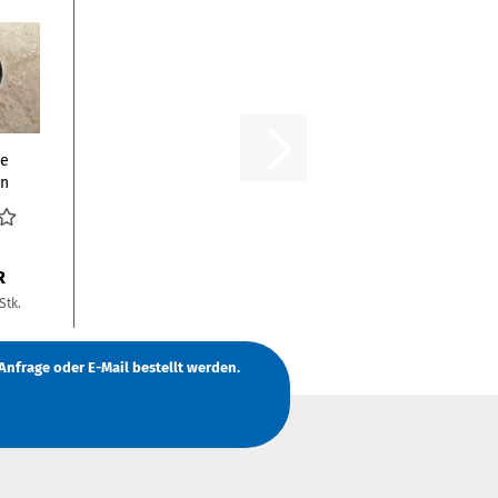
le
n
200
R
Stk.
Anfrage
oder
E-Mail
bestellt werden.