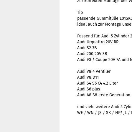
Zur korrekten Montage des v
Tip
passende Gummitülle L01SK
ideal auch zur Montage unse
Passend für: Audi 5 Zylinder 
Audi Urquattro 20V RR
Audi S2 3B
Audi 200 20V 3B
Audi 90 / Coupe 20V 7A und
Audi V8 4 Ventiler
Audi V8 D11
Audi S4 S6 C4 4.2 Liter
Audi S6 plus
Audi A8 S8 erste Generation
und viele weitere Audi 5 Zyli
WE / WN / JS / SK / HP/ JL /