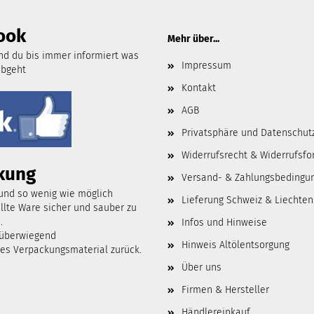
ook
Mehr über...
d du bis immer informiert was
Impressum
abgeht
Kontakt
AGB
Privatsphäre und Datenschut
Widerrufsrecht & Widerrufsfo
kung
Versand- & Zahlungsbedingu
 und so wenig wie möglich
Lieferung Schweiz & Liechten
lte Ware sicher und sauber zu
.
Infos und Hinweise
 überwiegend
Hinweis Altölentsorgung
tes Verpackungsmaterial zurück.
Über uns
Firmen & Hersteller
Händlereinkauf