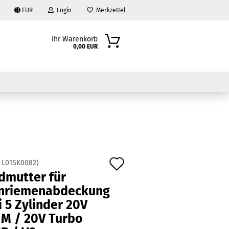
EUR
Login
Merkzettel
Ihr Warenkorb
0,00 EUR
Auf
:
L01SK0082
)
?
dmutter für
den
nriemenabdeckung
Merkzettel
 5 Zylinder 20V
NM / 20V Turbo