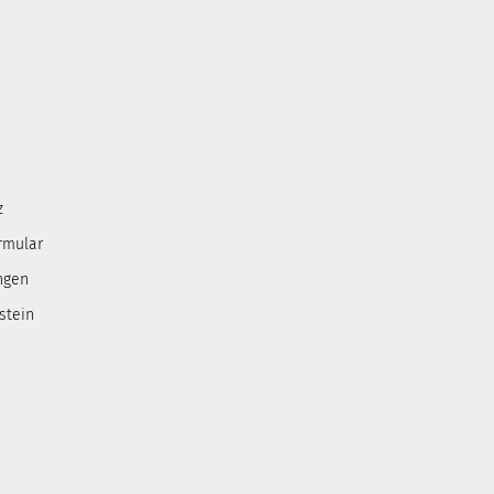
z
rmular
ngen
stein