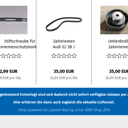
Stiftschraube für
Zahnriemen
Umlenkrol
nriemenschutzmontage...
Audi S2 3B /
Zahnrieme
200 20V 3B /
Audi S2 3B 
Urquattro...
20V...
2,99 EUR
35,00 EUR
35,00 EU
99 EUR pro Stk.
35,00 EUR pro Stk.
35,00 EUR pro 
Lagerbestand hinterlegt sind und dadurch nicht sofort verfügbar müssen
per 
Hier erfahren Sie dann auch zugleich die aktuelle Lieferzeit.
Shop powered by Lspeed-Racing since 2005 Shop 2014