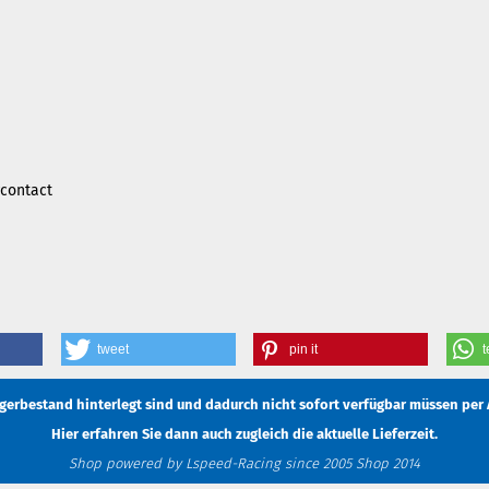
#contact
tweet
pin it
t
Lagerbestand hinterlegt sind und dadurch nicht sofort verfügbar müssen
per 
Hier erfahren Sie dann auch zugleich die aktuelle Lieferzeit.
Shop powered by Lspeed-Racing since 2005 Shop 2014