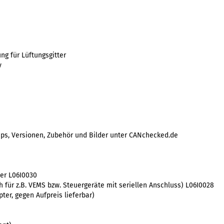
ng für Lüftungsgitter
y
Tips, Versionen, Zubehör und Bilder unter
CANchecked.de
er L06I0030
ch für z.B. VEMS bzw. Steuergeräte mit seriellen Anschluss)
L06I0028
pter, gegen Aufpreis lieferbar)