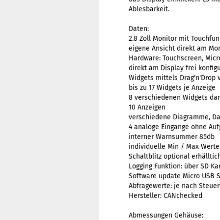
Ablesbarkeit.
Daten:
2.8 Zoll Monitor mit Touchfun
eigene Ansicht direkt am Mon
Hardware: Touchscreen, Micr
direkt am Display frei konfig
Widgets mittels Drag'n'Drop 
bis zu 17 Widgets je Anzeige
8 verschiedenen Widgets dars
10 Anzeigen
verschiedene Diagramme, Dars
4 analoge Eingänge ohne Aufp
interner Warnsummer 85db
individuelle Min / Max Werte
Schaltblitz optional erhälltic
Logging Funktion: über SD Ka
Software update Micro USB S
Abfragewerte: je nach Steuer
Hersteller:
CANchecked
Abmessungen Gehäuse: