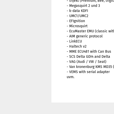
- trijekt (Premium, Bee, trigif
- Megasquirt 2 und 3
- k-data KDFI
- UMC1/UMC2
- EFIgnition
- Microsquirt
- EcuMaster EMU (classic wi
- AIM generic protocol
- LinkECU
- Haltech v2
- MME ECU481 with Can Bus
- SCS Delta GDI4 and Delta
- VAG (Audi / VW / Seat)
- Van kronenburg KMS MD35 
- VEMS with serial adapter
uvm.