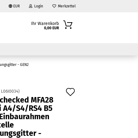
EUR
Login
Merkzettel
Ihr Warenkorb
0,00 EUR
ngsgitter - GEN2
Auf
:
L06I0034
)
checked MFA28
den
?
i A4/S4/RS4 B5
Merkzettel
 Einbaurahmen
elle
ungsgitter -