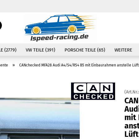
Währung auswählen
Suche...
E-Mail
Lieferland
E (2779)
VW TEILE (391)
PORSCHE TEILE (65)
WEITERE
Passwort
»
mente
CANchecked MFA28 Audi A4/S4/RS4 B5 mit Einbaurahmen anstelle Lüftu
(Art.Nr.
Konto erstellen
CAN
Passwort vergessen
Aud
mit
anst
Lüft