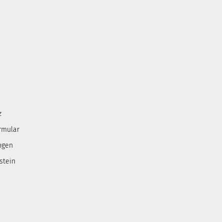
z
rmular
ngen
stein