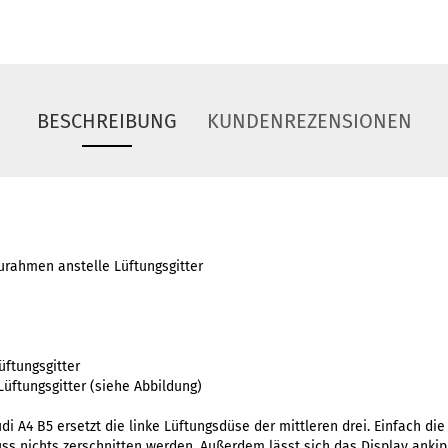
BESCHREIBUNG
KUNDENREZENSIONEN
urahmen anstelle Lüftungsgitter
üftungsgitter
Lüftungsgitter (siehe Abbildung)
i A4 B5 ersetzt die linke Lüftungsdüse der mittleren drei. Einfach di
uss nichts zerschnitten werden. Außerdem lässt sich das Display anki