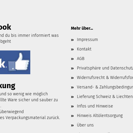
ook
Mehr über...
d du bis immer informiert was
Impressum
abgeht
Kontakt
AGB
Privatsphäre und Datenschut
Widerrufsrecht & Widerrufsfo
kung
Versand- & Zahlungsbedingu
 und so wenig wie möglich
Lieferung Schweiz & Liechten
lte Ware sicher und sauber zu
.
Infos und Hinweise
 überwiegend
Hinweis Altölentsorgung
tes Verpackungsmaterial zurück.
Über uns