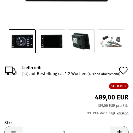
Lieferzeit:
A
auf Bestellung ca. 1-2 Wochen
(Ausland abweichend)
d
SOLD OUT
M
489,00 EUR
489,00 EUR pro Stk.
inkl. 19% MwSt. zzgl.
Versand
Stk.:
Stk.