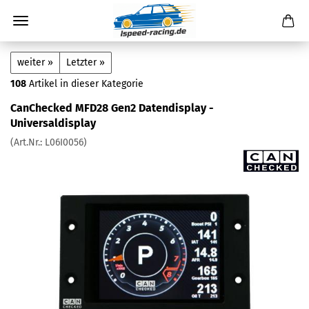
weiter »
Letzter »
108
Artikel in dieser Kategorie
CanChecked MFD28 Gen2 Datendisplay -
Universaldisplay
(Art.Nr.:
L06I0056
)