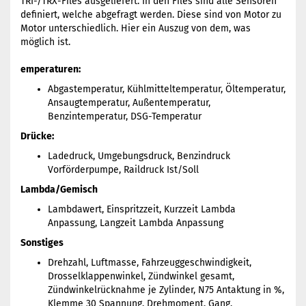
TRI-/TRX-Files ausgeliefert. In den Files sind alle Sensoren
definiert, welche abgefragt werden. Diese sind von Motor zu
Motor unterschiedlich. Hier ein Auszug von dem, was
möglich ist.
emperaturen:
Abgastemperatur, Kühlmitteltemperatur, Öltemperatur,
Ansaugtemperatur, Außentemperatur,
Benzintemperatur, DSG-Temperatur
Drücke:
Ladedruck, Umgebungsdruck, Benzindruck
Vorförderpumpe, Raildruck Ist/Soll
Lambda/Gemisch
Lambdawert, Einspritzzeit, Kurzzeit Lambda
Anpassung, Langzeit Lambda Anpassung
Sonstiges
Drehzahl, Luftmasse, Fahrzeuggeschwindigkeit,
Drosselklappenwinkel, Zündwinkel gesamt,
Zündwinkelrücknahme je Zylinder, N75 Antaktung in %,
Klemme 30 Spannung, Drehmoment, Gang,