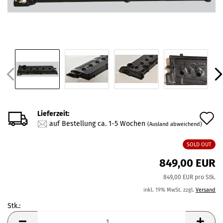
Lieferzeit:
A
auf Bestellung ca. 1-5 Wochen
(Ausland abweichend)
d
SOLD OUT
M
849,00 EUR
849,00 EUR pro Stk.
inkl. 19% MwSt. zzgl.
Versand
Stk.:
Stk.