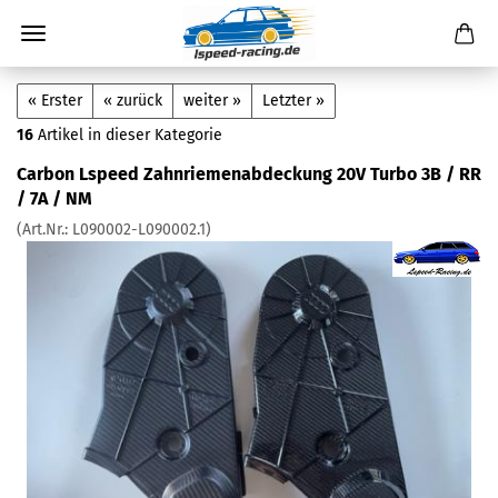
« Erster
« zurück
weiter »
Letzter »
16
Artikel in dieser Kategorie
Carbon Lspeed Zahnriemenabdeckung 20V Turbo 3B / RR
/ 7A / NM
(Art.Nr.:
L090002-L090002.1
)