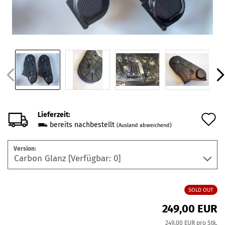
Lieferzeit:
A
bereits nachbestellt
(Ausland abweichend)
d
Version:
M
SOLD OUT
249,00 EUR
249,00 EUR pro Stk.