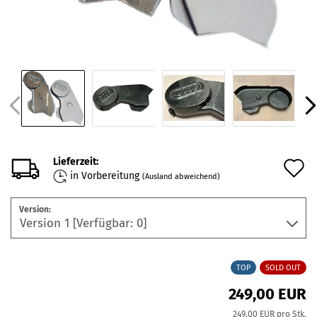
Lieferzeit:
A
in Vorbereitung
(Ausland abweichend)
d
Version:
M
TOP
SOLD OUT
249,00 EUR
249,00 EUR pro Stk.