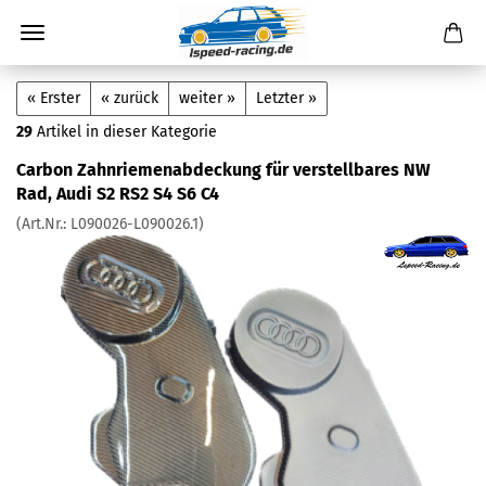
« Erster
« zurück
weiter »
Letzter »
29
Artikel in dieser Kategorie
Carbon Zahnriemenabdeckung für verstellbares NW
Rad, Audi S2 RS2 S4 S6 C4
(Art.Nr.:
L090026-L090026.1
)