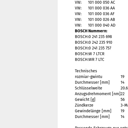
VW:
101 000 050
AC
VW:
101 000 036
AA
VW:
101 000 036
AF
VW:
101 000 026
AB
VW:
101 000 040
AD
BOSCH Nummern:
BOSCH:
0 241 235 698
BOSCH:
0 242 235 910
BOSCH:
0 241 235 757
BOSCH:
W 7 LTCR
BOSCH:
WR 7 LTC
Technisches
rozmiar-gwintu
19
Durchmesser [mm]
14
Schlüsselweite
20.6
Anzugsdrehmoment [nm]
22
Gewicht [g]
56
Zündkerze
3-M
Gewindelänge [mm]
19
Durchmesser [mm]
14