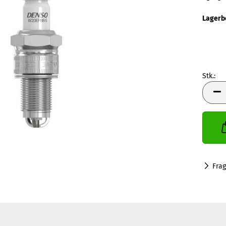
Lagerb
Stk.:
Stk.
Fra