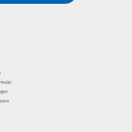
z
rmular
ngen
stein