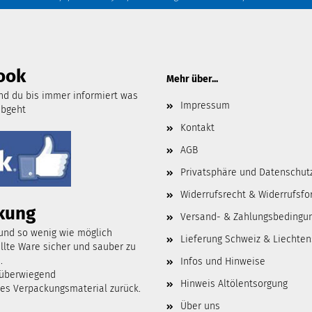
ook
Mehr über...
d du bis immer informiert was
Impressum
abgeht
Kontakt
AGB
Privatsphäre und Datenschut
Widerrufsrecht & Widerrufsfo
kung
Versand- & Zahlungsbedingu
 und so wenig wie möglich
Lieferung Schweiz & Liechten
lte Ware sicher und sauber zu
.
Infos und Hinweise
 überwiegend
Hinweis Altölentsorgung
tes Verpackungsmaterial zurück.
Über uns