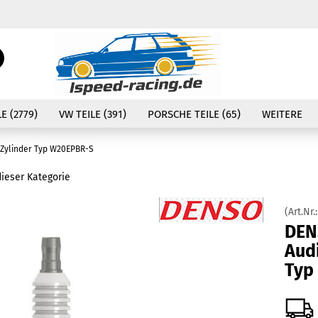
Währung auswählen
Suche...
E-Mail
Lieferland
E (2779)
VW TEILE (391)
PORSCHE TEILE (65)
WEITERE
Passwort
Zylinder Typ W20EPBR-S
dieser Kategorie
(Art.Nr.
Konto erstellen
DEN
Passwort vergessen
Audi
Typ