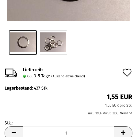
Lieferzeit:
A
ca. 3-5 Tage
(Ausland abweichend)
d
Lagerbestand:
437
Stk.
M
1,55 EUR
1,55 EUR pro Stk.
inkl. 19% MwSt. zzgl.
Versand
Stk.:
Stk.