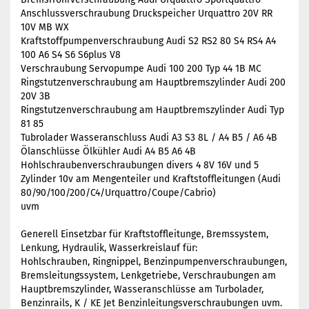
Anschlussverschraubung Druckspeicher Urquattro 20V RR
10V MB WX
Kraftstoffpumpenverschraubung Audi S2 RS2 80 S4 RS4 A4
100 A6 S4 S6 S6plus V8
Verschraubung Servopumpe Audi 100 200 Typ 44 1B MC
Ringstutzenverschraubung am Hauptbremszylinder Audi 200
20V 3B
Ringstutzenverschraubung am Hauptbremszylinder Audi Typ
81 85
Tubrolader Wasseranschluss Audi A3 S3 8L / A4 B5 / A6 4B
Ölanschlüsse Ölkühler Audi A4 B5 A6 4B
Hohlschraubenverschraubungen divers 4 8V 16V und 5
Zylinder 10v am Mengenteiler und Kraftstoffleitungen (Audi
80/90/100/200/C4/Urquattro/Coupe/Cabrio)
uvm
Generell Einsetzbar für Kraftstoffleitunge, Bremssystem,
Lenkung, Hydraulik, Wasserkreislauf für:
Hohlschrauben, Ringnippel, Benzinpumpenverschraubungen,
Bremsleitungssystem, Lenkgetriebe, Verschraubungen am
Hauptbremszylinder, Wasseranschlüsse am Turbolader,
Benzinrails, K / KE Jet Benzinleitungsverschraubungen uvm.